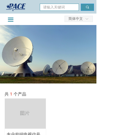
首页
끠
简体中文
公司简介
끀
ꀅ
市场领域
产品分类
服务与支持
新闻与成功案例
联系我们
共
1
个产品
专业前端电视信号放大器