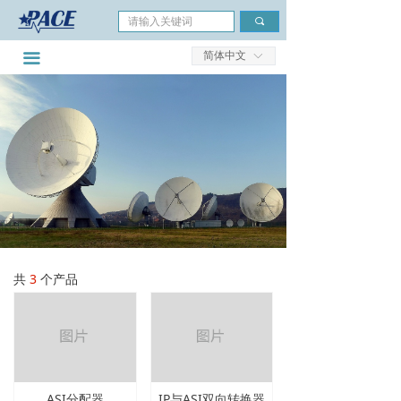
首页
끠
简体中文
公司简介
끀
ꀅ
市场领域
产品分类
服务与支持
新闻与成功案例
联系我们
共
3
个产品
ASI分配器
IP与ASI双向转换器