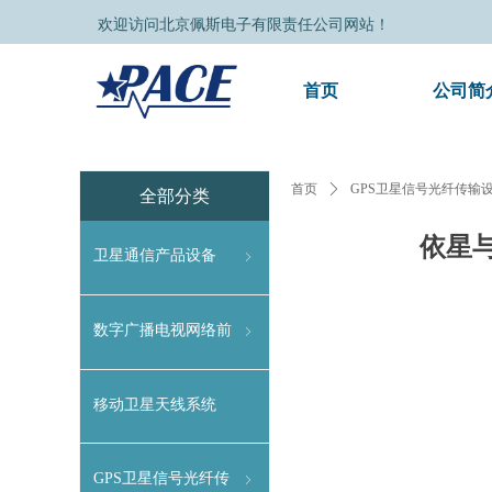
欢迎访问北京佩斯电子有限责任公司网站！
首页
公司简
Control Render Error!ControlType:productSlideBind,StyleNam
首页
ꄲ
GPS卫星信号光纤传输
全部分类
依星
卫星通信产品设备
ꁇ
数字广播电视网络前
ꁇ
端设备
移动卫星天线系统
GPS卫星信号光纤传
ꁇ