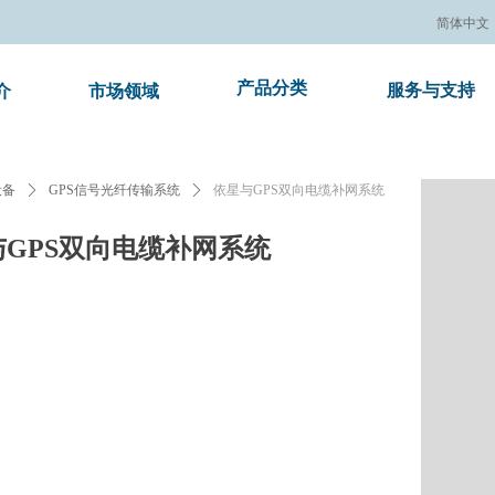
简体中文
产品分类
服务与支持
介
市场领域
e:Style1,ColorName:Item0,Message:InitError, ControlType:productSlideBi
设备
ꄲ
GPS信号光纤传输系统
ꄲ
依星与GPS双向电缆补网系统
与GPS双向电缆补网系统