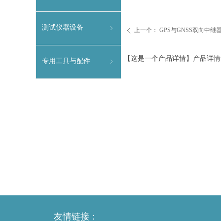
输设备
测试仪器设备
ꁇ
上一个：
GPS与GNSS双向中继
ꄴ
【这是一个产品详情】产品详情
专用工具与配件
ꁇ
友情链接：