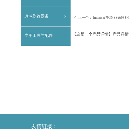
输设备
测试仪器设备
ꁇ
上一个：
Inmarsat与GNSS光纤
ꄴ
【这是一个产品详情】产品详情
专用工具与配件
ꁇ
友情链接：