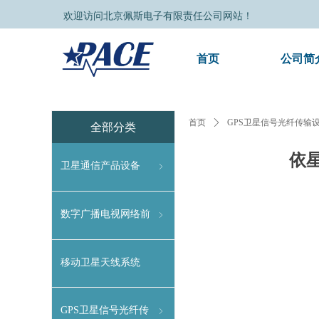
欢迎访问北京佩斯电子有限责任公司网站！
首页
公司简
Control Render Error!ControlType:productSlideBind,StyleNam
首页
ꄲ
GPS卫星信号光纤传输
全部分类
依
卫星通信产品设备
ꁇ
数字广播电视网络前
ꁇ
端设备
移动卫星天线系统
GPS卫星信号光纤传
ꁇ