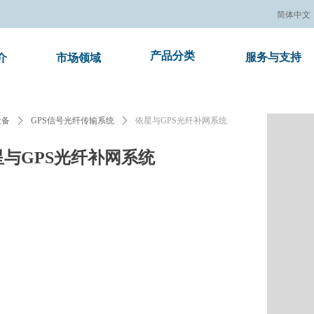
简体中文
产品分类
服务与支持
介
市场领域
e:Style1,ColorName:Item0,Message:InitError, ControlType:productSlideBi
设备
ꄲ
GPS信号光纤传输系统
ꄲ
依星与GPS光纤补网系统
星与GPS光纤补网系统