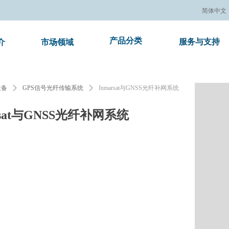
简体中文
产品分类
服务与支持
介
市场领域
e:Style1,ColorName:Item0,Message:InitError, ControlType:productSlideBi
设备
ꄲ
GPS信号光纤传输系统
ꄲ
Inmarsat与GNSS光纤补网系统
rsat与GNSS光纤补网系统