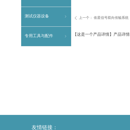
输设备
测试仪器设备
ꁇ
上一个：
依星信号双向传输系统
ꄴ
【这是一个产品详情】产品详情
专用工具与配件
ꁇ
友情链接：