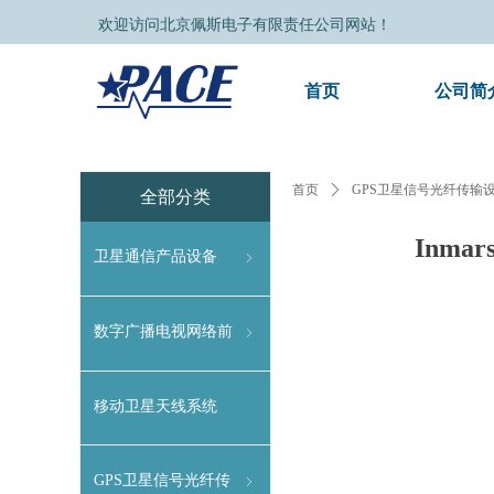
欢迎访问北京佩斯电子有限责任公司网站！
首页
公司简
Control Render Error!ControlType:productSlideBind,StyleNam
首页
ꄲ
GPS卫星信号光纤传输
全部分类
Inma
卫星通信产品设备
ꁇ
数字广播电视网络前
ꁇ
端设备
移动卫星天线系统
GPS卫星信号光纤传
ꁇ